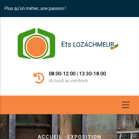
Aller
Plus qu'un métier, une passion !
au
contenu
principal
08:00-12:00 | 13:30-18:00
du lundi au vendredi
Fil
ACCUEIL
-
EXPOSITION