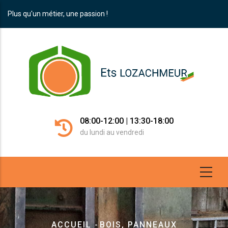
Aller
Plus qu'un métier, une passion !
au
contenu
principal
08:00-12:00 | 13:30-18:00
du lundi au vendredi
Fil
ACCUEIL
-
BOIS, PANNEAUX