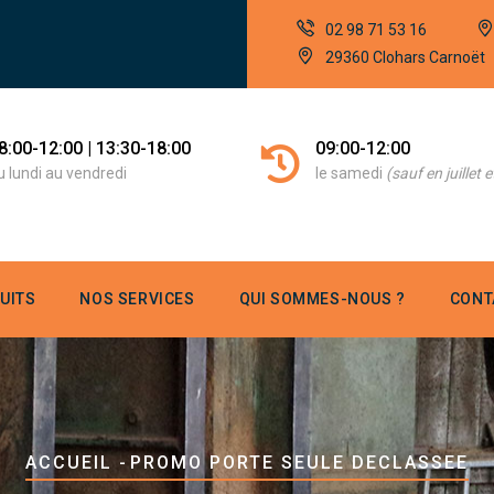
02 98 71 53 16
29360 Clohars Carnoët
00-12:00 | 13:30-18:00
09:00-12:00
undi au vendredi
le samedi
(sauf en juillet et 
UITS
NOS SERVICES
QUI SOMMES-NOUS ?
CONT
Fil
ACCUEIL
-
PROMO PORTE SEULE DECLASSEE