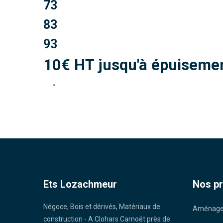
73
83
93
10€ HT jusqu'à épuisemen
Ets Lozachmeur
Nos pr
Négoce, Bois et dérivés, Matériaux de
Aménagem
construction - A Clohars Carnoët près de