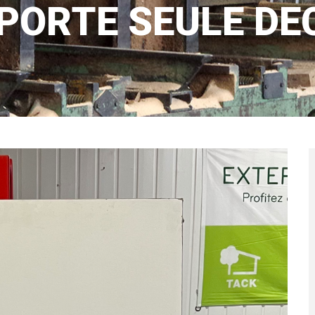
d'Ariane
PORTE SEULE DE