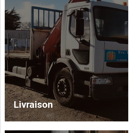
Livraison
Les
Ets Lozachmeur
possèdent
un
camion grue
et un
camion plateau
a