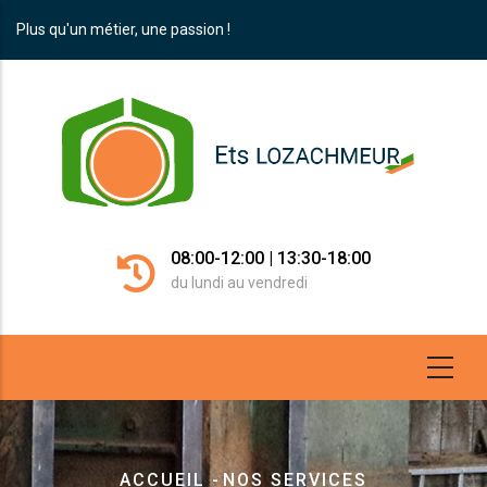
Aller
Plus qu'un métier, une passion !
au
contenu
principal
08:00-12:00 | 13:30-18:00
du lundi au vendredi
Fil
ACCUEIL
-
NOS SERVICES