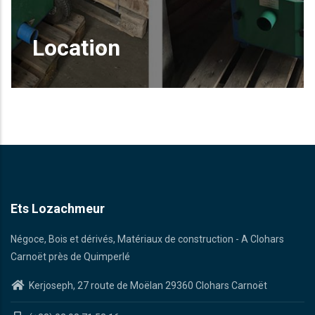
Location
Insuffleuse / machine à ouate, nettoyeuse
de terrasse, ...
EN SAVOIR PLUS
Ets Lozachmeur
Négoce, Bois et dérivés, Matériaux de construction - A Clohars
Carnoët près de Quimperlé
Kerjoseph, 27 route de Moëlan 29360 Clohars Carnoët