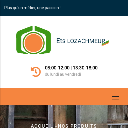
Aller
Plus qu'un métier, une passion !
au
contenu
principal
08:00-12:00 | 13:30-18:00
du lundi au vendredi
Fil
ACCUEIL
-
NOS PRODUITS